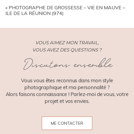
YOUR EMAIL IS
NEVER
PUBLISHED OR SHARED.
REQUIRED FIELDS ARE MARKED *
«
PHOTOGRAPHE DE GROSSESSE – VIE EN MAUVE –
ILE DE LA RÉUNION (974)
VOUS AIMEZ MON TRAVAIL,
VOUS AVEZ DES QUESTIONS ?
Discutons ensemble
POST COMMENT
Vous vous êtes reconnus dans mon style
photographique et ma personnalité ?
Alors faisons connaissance ! Parlez-moi de vous, votre
projet et vos envies.
ME CONTACTER