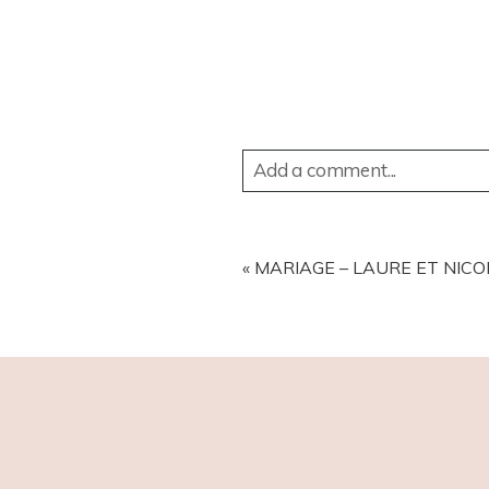
Add a comment...
YOUR EMAIL IS
NEVER
PUBL
«
MARIAGE – LAURE ET NICO
POST COMMENT