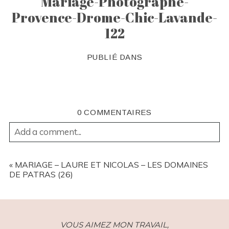
Mariage-Photographe-
Provence-Drome-Chic-Lavande-
122
PUBLIÉ DANS
0 COMMENTAIRES
Add a comment...
YOUR EMAIL IS
NEVER
PUBLISHED OR SHARED.
REQUIRED FIELDS ARE MARKED *
«
MARIAGE – LAURE ET NICOLAS – LES DOMAINES
DE PATRAS (26)
VOUS AIMEZ MON TRAVAIL,