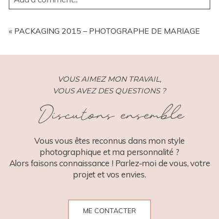
YOUR EMAIL IS
NEVER
PUBLISHED OR SHARED.
REQUIRED FIELDS ARE MARKED *
«
PACKAGING 2015 – PHOTOGRAPHE DE MARIAGE
VOUS AIMEZ MON TRAVAIL,
VOUS AVEZ DES QUESTIONS ?
Discutons ensemble
POST COMMENT
Vous vous êtes reconnus dans mon style
photographique et ma personnalité ?
Alors faisons connaissance ! Parlez-moi de vous, votre
projet et vos envies.
ME CONTACTER