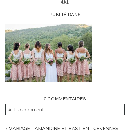
81
PUBLIÉ DANS
0 COMMENTAIRES
Add a comment...
YOUR EMAIL IS
NEVER
PUBLISHED OR SHARED.
REQUIRED FIELDS ARE MARKED *
«
MARIAGE – AMANDINE ET BASTIEN – CEVENNES