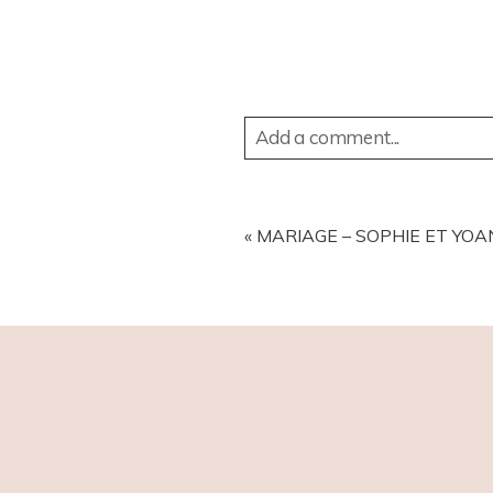
Add a comment...
YOUR EMAIL IS
NEVER
PUBL
«
MARIAGE – SOPHIE ET YOAN
POST COMMENT