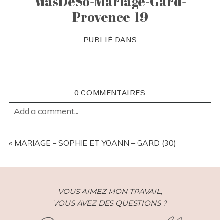
MasDeSo-Mariage-Gard-
Provence-19
PUBLIÉ DANS
0 COMMENTAIRES
Add a comment...
YOUR EMAIL IS
NEVER
PUBLISHED OR SHARED.
REQUIRED FIELDS ARE MARKED *
«
MARIAGE – SOPHIE ET YOANN – GARD (30)
VOUS AIMEZ MON TRAVAIL,
VOUS AVEZ DES QUESTIONS ?