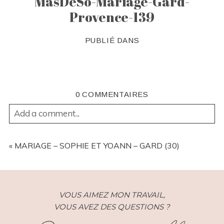
MasDeSo-Mariage-Gard-
Provence-139
PUBLIÉ DANS
0 COMMENTAIRES
Add a comment...
YOUR EMAIL IS
NEVER
PUBLISHED OR SHARED.
REQUIRED FIELDS ARE MARKED *
«
MARIAGE – SOPHIE ET YOANN – GARD (30)
VOUS AIMEZ MON TRAVAIL,
VOUS AVEZ DES QUESTIONS ?