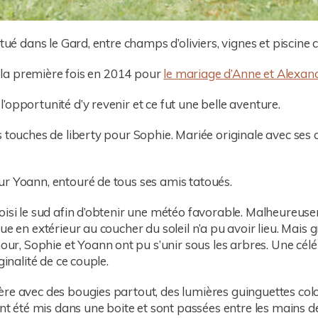
tué dans le Gard, entre champs d’oliviers, vignes et piscine 
ur la première fois en 2014 pour
le mariage d’Anne et Alexan
opportunité d’y revenir et ce fut une belle aventure.
s touches de liberty pour Sophie. Mariée originale avec ses
r Yoann, entouré de tous ses amis tatoués.
isi le sud afin d’obtenir une météo favorable. Malheureuseme
ue en extérieur au coucher du soleil n’a pu avoir lieu. Mais 
, Sophie et Yoann ont pu s’unir sous les arbres. Une célé
ginalité de ce couple.
e avec des bougies partout, des lumières guinguettes coloré
ont été mis dans une boite et sont passées entre les mains de