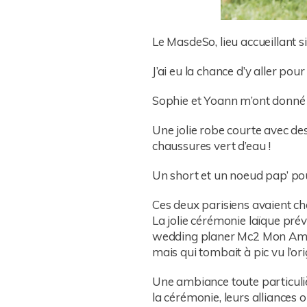
Le MasdeSo, lieu accueillant si
J’ai eu la chance d’y aller po
Sophie et Yoann m’ont donné l’
Une jolie robe courte avec de
chaussures vert d’eau !
Un short et un noeud pap’ pou
Ces deux parisiens avaient cho
La jolie cérémonie laïque prév
wedding planer Mc2 Mon Amour
mais qui tombait à pic vu l’ori
Une ambiance toute particulièr
la cérémonie, leurs alliances 