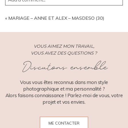
YOUR EMAIL IS
NEVER
PUBLISHED OR SHARED.
REQUIRED FIELDS ARE MARKED *
«
MARIAGE – ANNE ET ALEX – MASDESO (30)
VOUS AIMEZ MON TRAVAIL,
VOUS AVEZ DES QUESTIONS ?
Discutons ensemble
POST COMMENT
Vous vous êtes reconnus dans mon style
photographique et ma personnalité ?
Alors faisons connaissance ! Parlez-moi de vous, votre
projet et vos envies.
ME CONTACTER