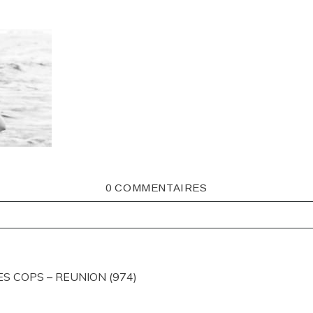
0 COMMENTAIRES
ISHED OR SHARED. REQUIRED FIELDS ARE MARKED *
S COPS – REUNION (974)