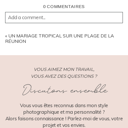
0 COMMENTAIRES
Add a comment...
YOUR EMAIL IS
NEVER
PUBLISHED OR SHARED.
REQUIRED FIELDS ARE MARKED *
«
UN MARIAGE TROPICAL SUR UNE PLAGE DE LA
RÉUNION
VOUS AIMEZ MON TRAVAIL,
VOUS AVEZ DES QUESTIONS ?
Discutons ensemble
POST COMMENT
Vous vous êtes reconnus dans mon style
photographique et ma personnalité ?
Alors faisons connaissance ! Parlez-moi de vous, votre
projet et vos envies.