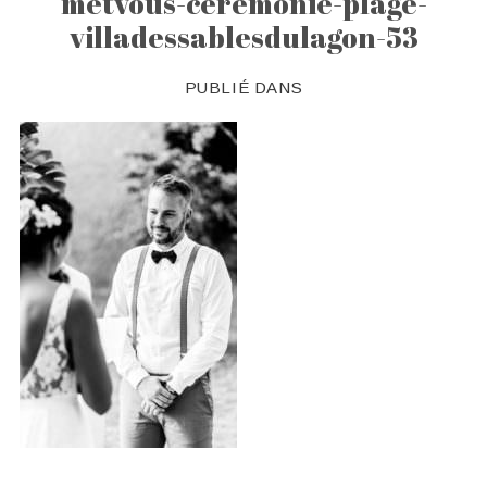
metvous-ceremonie-plage-
villadessablesdulagon-53
PUBLIÉ DANS