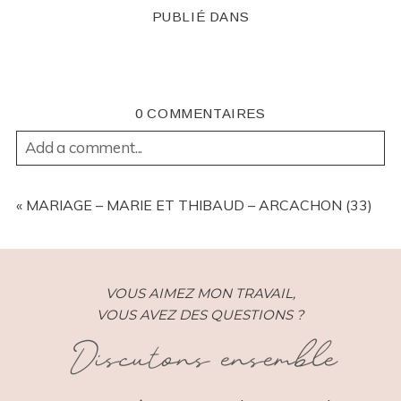
PUBLIÉ DANS
0 COMMENTAIRES
Add a comment...
YOUR EMAIL IS
NEVER
PUBLISHED OR SHARED.
REQUIRED FIELDS ARE MARKED *
«
MARIAGE – MARIE ET THIBAUD – ARCACHON (33)
VOUS AIMEZ MON TRAVAIL,
VOUS AVEZ DES QUESTIONS ?
Discutons ensemble
POST COMMENT