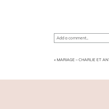
Add a comment...
YOUR EMAIL IS
NEVER
PUBL
«
MARIAGE – CHARLIE ET AN
POST COMMENT