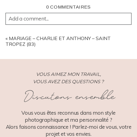
0 COMMENTAIRES
Add a comment...
YOUR EMAIL IS
NEVER
PUBLISHED OR SHARED.
REQUIRED FIELDS ARE MARKED *
«
MARIAGE – CHARLIE ET ANTHONY – SAINT
TROPEZ (83)
VOUS AIMEZ MON TRAVAIL,
VOUS AVEZ DES QUESTIONS ?
Discutons ensemble
POST COMMENT
Vous vous êtes reconnus dans mon style
photographique et ma personnalité ?
Alors faisons connaissance ! Parlez-moi de vous, votre
projet et vos envies.