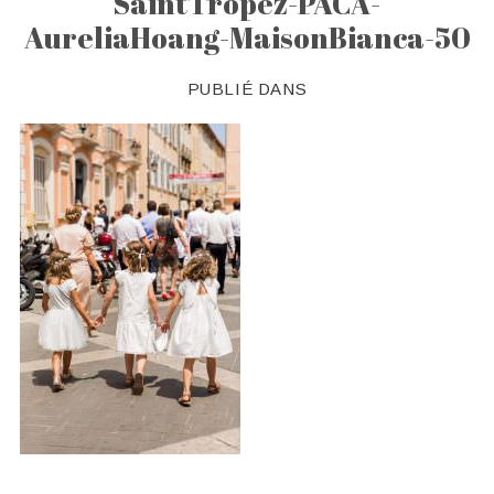
SaintTropez-PACA-
AureliaHoang-MaisonBianca-50
PUBLIÉ DANS