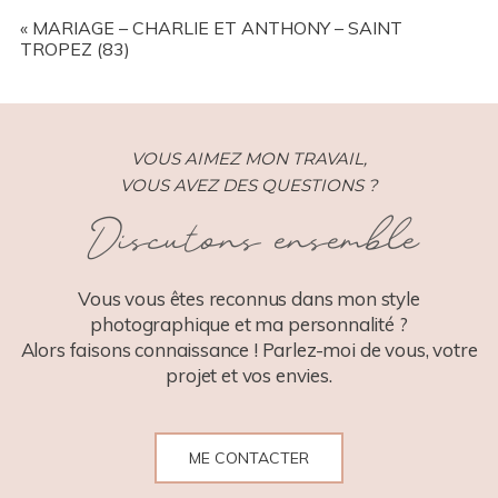
YOUR EMAIL IS
NEVER
PUBLISHED OR SHARED.
REQUIRED FIELDS ARE MARKED *
«
MARIAGE – CHARLIE ET ANTHONY – SAINT
TROPEZ (83)
VOUS AIMEZ MON TRAVAIL,
VOUS AVEZ DES QUESTIONS ?
Discutons ensemble
POST COMMENT
Vous vous êtes reconnus dans mon style
photographique et ma personnalité ?
Alors faisons connaissance ! Parlez-moi de vous, votre
projet et vos envies.
ME CONTACTER