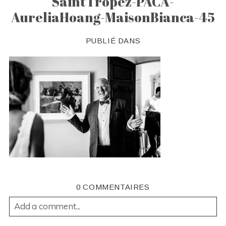
SaintTropez-PACA-
AureliaHoang-MaisonBianca-45
PUBLIÉ DANS
0 COMMENTAIRES
Add a comment...