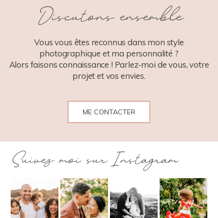
Discutons ensemble
POST COMMENT
Vous vous êtes reconnus dans mon style
photographique et ma personnalité ?
Alors faisons connaissance ! Parlez-moi de vous, votre
projet et vos envies.
ME CONTACTER
Suivez moi sur Instagram