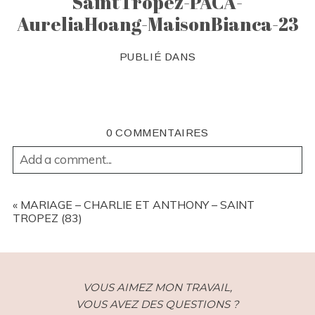
SaintTropez-PACA-
AureliaHoang-MaisonBianca-23
PUBLIÉ DANS
0 COMMENTAIRES
Add a comment...
YOUR EMAIL IS
NEVER
PUBLISHED OR SHARED.
REQUIRED FIELDS ARE MARKED *
«
MARIAGE – CHARLIE ET ANTHONY – SAINT
TROPEZ (83)
VOUS AIMEZ MON TRAVAIL,
VOUS AVEZ DES QUESTIONS ?