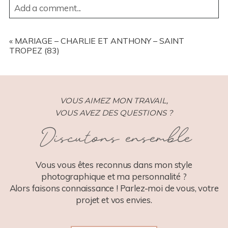
Add a comment...
YOUR EMAIL IS
NEVER
PUBLISHED OR SHARED.
REQUIRED FIELDS ARE MARKED *
«
MARIAGE – CHARLIE ET ANTHONY – SAINT
TROPEZ (83)
VOUS AIMEZ MON TRAVAIL,
VOUS AVEZ DES QUESTIONS ?
Discutons ensemble
POST COMMENT
Vous vous êtes reconnus dans mon style
photographique et ma personnalité ?
Alors faisons connaissance ! Parlez-moi de vous, votre
projet et vos envies.