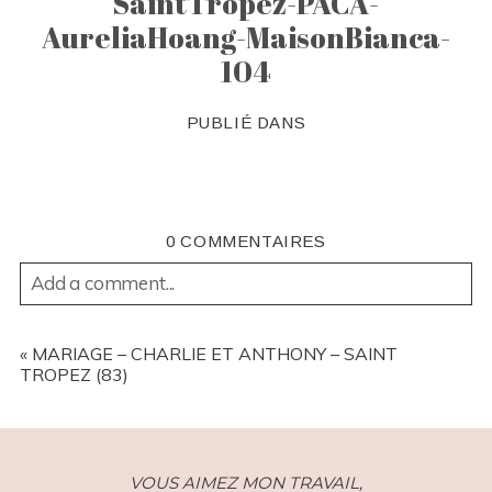
SaintTropez-PACA-
AureliaHoang-MaisonBianca-
104
PUBLIÉ DANS
0 COMMENTAIRES
Add a comment...
YOUR EMAIL IS
NEVER
PUBLISHED OR SHARED.
REQUIRED FIELDS ARE MARKED *
«
MARIAGE – CHARLIE ET ANTHONY – SAINT
TROPEZ (83)
VOUS AIMEZ MON TRAVAIL,