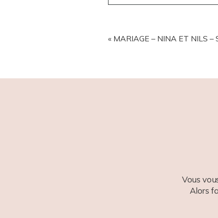
YOUR EMAIL IS
NEVER
PUBL
«
MARIAGE – NINA ET NILS –
POST COMMENT
Vous vous
Alors f