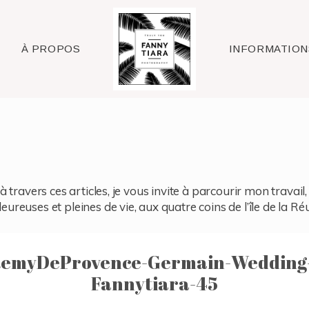
Raleigh
À PROPOS
INFORMATION
à travers ces articles, je vous invite à parcourir mon travai
reuses et pleines de vie, aux quatre coins de l’île de la Ré
RemyDeProvence-Germain-Wedding-
Fannytiara-45