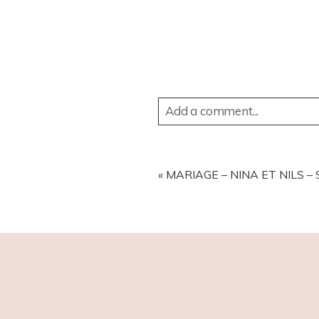
Add a comment...
YOUR EMAIL IS
NEVER
PUBL
«
MARIAGE – NINA ET NILS –
POST COMMENT