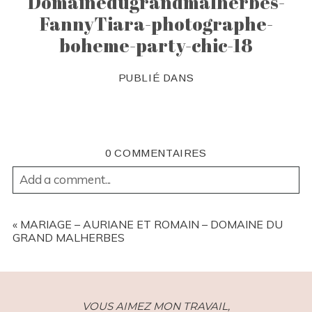
Domainedugrandmalherbes-
FannyTiara-photographe-
boheme-party-chic-18
PUBLIÉ DANS
0 COMMENTAIRES
Add a comment...
YOUR EMAIL IS
NEVER
PUBLISHED OR SHARED.
REQUIRED FIELDS ARE MARKED *
«
MARIAGE – AURIANE ET ROMAIN – DOMAINE DU
GRAND MALHERBES
VOUS AIMEZ MON TRAVAIL,