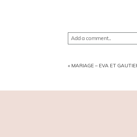
Add a comment...
YOUR EMAIL IS
NEVER
PUBL
«
MARIAGE – EVA ET GAUTIE
POST COMMENT