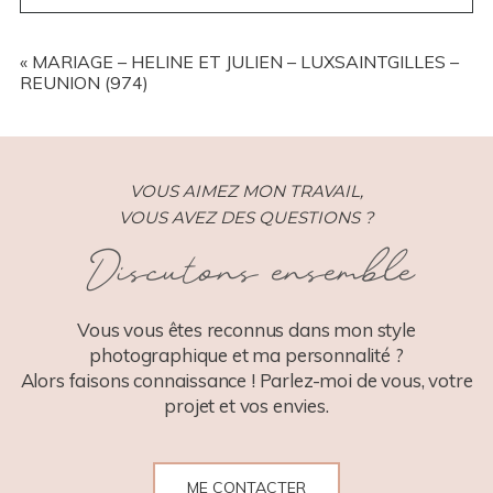
YOUR EMAIL IS
NEVER
PUBLISHED OR SHARED.
REQUIRED FIELDS ARE MARKED *
«
MARIAGE – HELINE ET JULIEN – LUXSAINTGILLES –
REUNION (974)
VOUS AIMEZ MON TRAVAIL,
VOUS AVEZ DES QUESTIONS ?
Discutons ensemble
POST COMMENT
Vous vous êtes reconnus dans mon style
photographique et ma personnalité ?
Alors faisons connaissance ! Parlez-moi de vous, votre
projet et vos envies.
ME CONTACTER