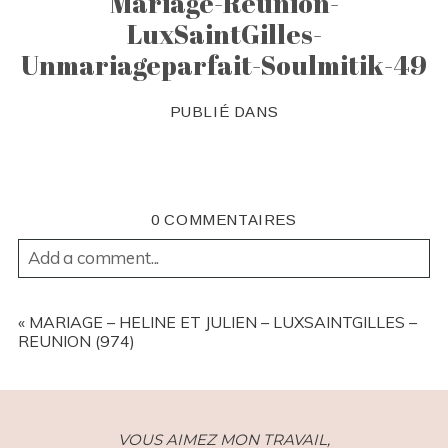
Mariage-Reunion-
LuxSaintGilles-
Unmariageparfait-Soulmitik-49
PUBLIÉ DANS
0 COMMENTAIRES
Add a comment...
YOUR EMAIL IS
NEVER
PUBLISHED OR SHARED.
REQUIRED FIELDS ARE MARKED *
«
MARIAGE – HELINE ET JULIEN – LUXSAINTGILLES –
REUNION (974)
VOUS AIMEZ MON TRAVAIL,