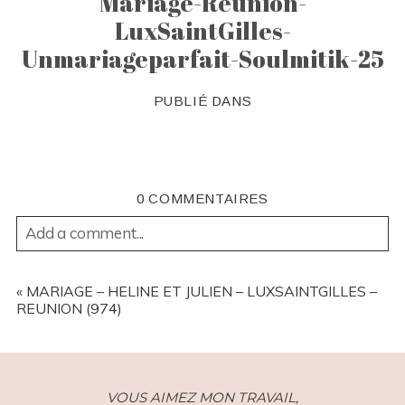
Mariage-Reunion-
LuxSaintGilles-
Unmariageparfait-Soulmitik-25
PUBLIÉ DANS
0 COMMENTAIRES
Add a comment...
YOUR EMAIL IS
NEVER
PUBLISHED OR SHARED.
REQUIRED FIELDS ARE MARKED *
«
MARIAGE – HELINE ET JULIEN – LUXSAINTGILLES –
REUNION (974)
VOUS AIMEZ MON TRAVAIL,