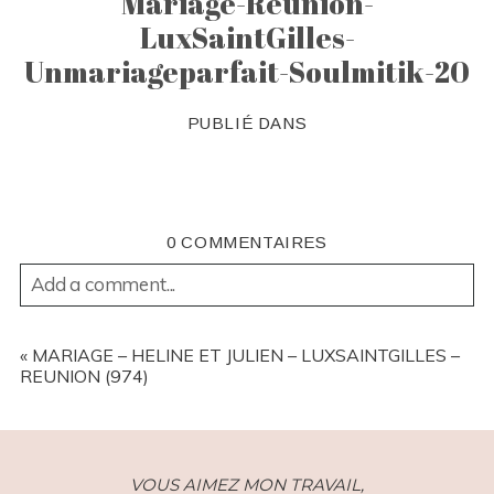
Mariage-Reunion-
LuxSaintGilles-
Unmariageparfait-Soulmitik-20
PUBLIÉ DANS
0 COMMENTAIRES
Add a comment...
YOUR EMAIL IS
NEVER
PUBLISHED OR SHARED.
REQUIRED FIELDS ARE MARKED *
«
MARIAGE – HELINE ET JULIEN – LUXSAINTGILLES –
REUNION (974)
VOUS AIMEZ MON TRAVAIL,