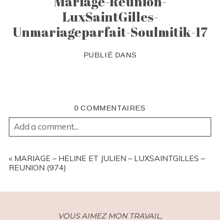
Mariage-Reunion-
LuxSaintGilles-
Unmariageparfait-Soulmitik-17
PUBLIÉ DANS
0 COMMENTAIRES
Add a comment...
YOUR EMAIL IS
NEVER
PUBLISHED OR SHARED.
REQUIRED FIELDS ARE MARKED *
«
MARIAGE – HELINE ET JULIEN – LUXSAINTGILLES –
REUNION (974)
VOUS AIMEZ MON TRAVAIL,