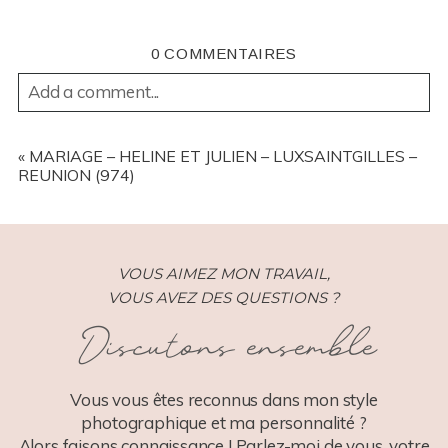
0 COMMENTAIRES
Add a comment...
YOUR EMAIL IS
NEVER
PUBLISHED OR SHARED.
REQUIRED FIELDS ARE MARKED *
«
MARIAGE – HELINE ET JULIEN – LUXSAINTGILLES –
REUNION (974)
VOUS AIMEZ MON TRAVAIL,
VOUS AVEZ DES QUESTIONS ?
Discutons ensemble
POST COMMENT
Vous vous êtes reconnus dans mon style
photographique et ma personnalité ?
Alors faisons connaissance ! Parlez-moi de vous, votre