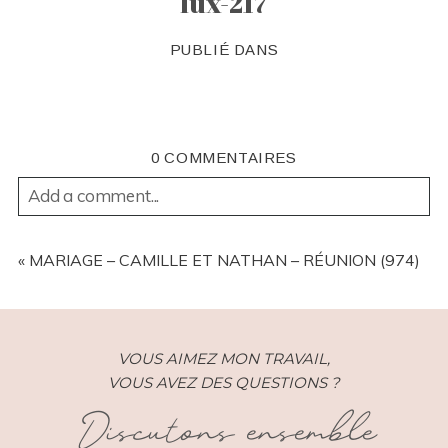
lux-217
PUBLIÉ DANS
0 COMMENTAIRES
Add a comment...
YOUR EMAIL IS
NEVER
PUBLISHED OR SHARED.
REQUIRED FIELDS ARE MARKED *
«
MARIAGE – CAMILLE ET NATHAN – RÉUNION (974)
VOUS AIMEZ MON TRAVAIL,
VOUS AVEZ DES QUESTIONS ?
Discutons ensemble