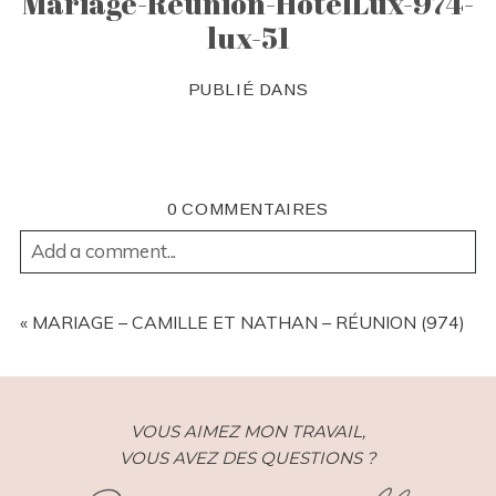
Mariage-Reunion-HotelLux-974-
lux-51
PUBLIÉ DANS
0 COMMENTAIRES
Add a comment...
YOUR EMAIL IS
NEVER
PUBLISHED OR SHARED.
REQUIRED FIELDS ARE MARKED *
«
MARIAGE – CAMILLE ET NATHAN – RÉUNION (974)
VOUS AIMEZ MON TRAVAIL,
VOUS AVEZ DES QUESTIONS ?