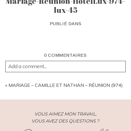
Mariage-Reunion-HotelLux-974-
lux-45
PUBLIÉ DANS
0 COMMENTAIRES
Add a comment...
YOUR EMAIL IS
NEVER
PUBLISHED OR SHARED.
REQUIRED FIELDS ARE MARKED *
«
MARIAGE – CAMILLE ET NATHAN – RÉUNION (974)
VOUS AIMEZ MON TRAVAIL,
VOUS AVEZ DES QUESTIONS ?