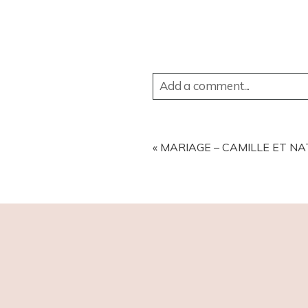
Add a comment...
YOUR EMAIL IS
NEVER
PUBL
«
MARIAGE – CAMILLE ET NA
POST COMMENT