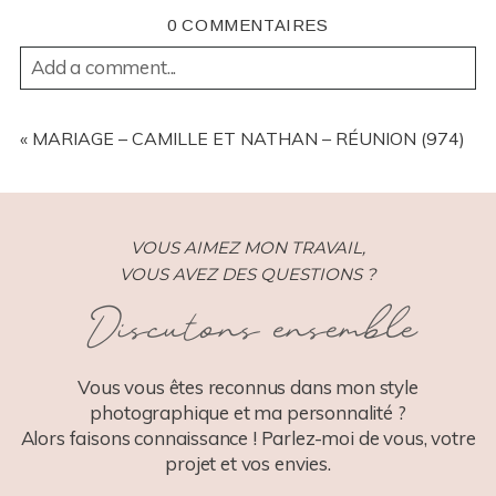
0 COMMENTAIRES
Add a comment...
YOUR EMAIL IS
NEVER
PUBLISHED OR SHARED.
REQUIRED FIELDS ARE MARKED *
«
MARIAGE – CAMILLE ET NATHAN – RÉUNION (974)
VOUS AIMEZ MON TRAVAIL,
VOUS AVEZ DES QUESTIONS ?
Discutons ensemble
POST COMMENT
Vous vous êtes reconnus dans mon style
photographique et ma personnalité ?
Alors faisons connaissance ! Parlez-moi de vous, votre
projet et vos envies.