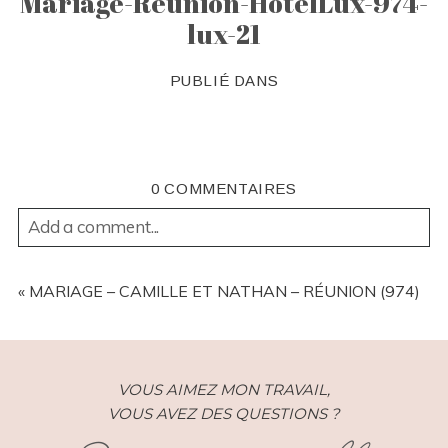
Mariage-Reunion-HotelLux-974-
lux-21
PUBLIÉ DANS
0 COMMENTAIRES
Add a comment...
YOUR EMAIL IS
NEVER
PUBLISHED OR SHARED.
REQUIRED FIELDS ARE MARKED *
«
MARIAGE – CAMILLE ET NATHAN – RÉUNION (974)
VOUS AIMEZ MON TRAVAIL,
VOUS AVEZ DES QUESTIONS ?