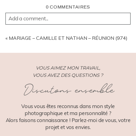
0 COMMENTAIRES
Add a comment...
YOUR EMAIL IS
NEVER
PUBLISHED OR SHARED.
REQUIRED FIELDS ARE MARKED *
«
MARIAGE – CAMILLE ET NATHAN – RÉUNION (974)
VOUS AIMEZ MON TRAVAIL,
VOUS AVEZ DES QUESTIONS ?
Discutons ensemble
POST COMMENT
Vous vous êtes reconnus dans mon style
photographique et ma personnalité ?
Alors faisons connaissance ! Parlez-moi de vous, votre
projet et vos envies.