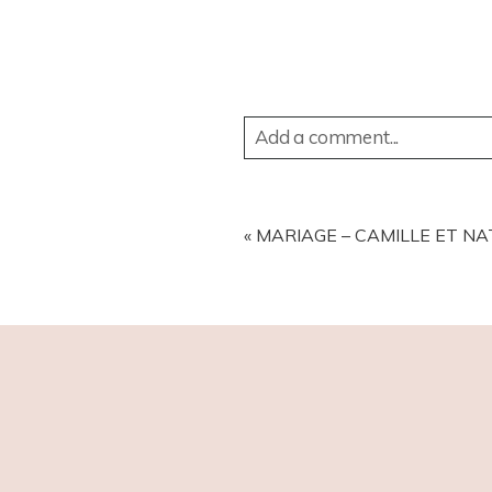
Add a comment...
YOUR EMAIL IS
NEVER
PUBL
«
MARIAGE – CAMILLE ET NA
POST COMMENT