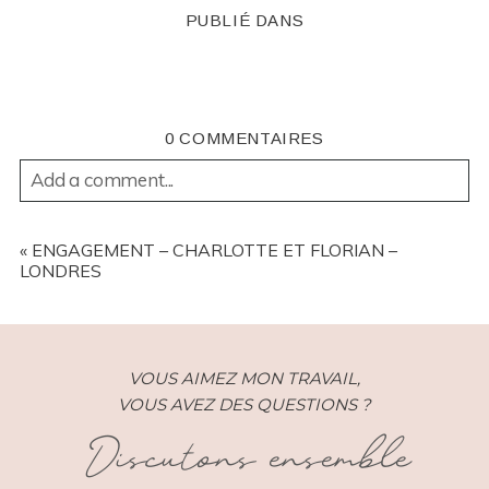
PUBLIÉ DANS
0 COMMENTAIRES
Add a comment...
YOUR EMAIL IS
NEVER
PUBLISHED OR SHARED.
REQUIRED FIELDS ARE MARKED *
«
ENGAGEMENT – CHARLOTTE ET FLORIAN –
LONDRES
VOUS AIMEZ MON TRAVAIL,
VOUS AVEZ DES QUESTIONS ?
Discutons ensemble
POST COMMENT