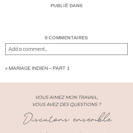
PUBLIÉ DANS
0 COMMENTAIRES
Add a comment...
YOUR EMAIL IS
NEVER
PUBLISHED OR SHARED.
REQUIRED FIELDS ARE MARKED *
«
MARIAGE INDIEN – PART 1
VOUS AIMEZ MON TRAVAIL,
VOUS AVEZ DES QUESTIONS ?
Discutons ensemble
POST COMMENT