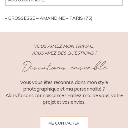
YOUR EMAIL IS
NEVER
PUBLISHED OR SHARED.
REQUIRED FIELDS ARE MARKED *
«
GROSSESSE – AMANDINE – PARIS (75)
VOUS AIMEZ MON TRAVAIL,
VOUS AVEZ DES QUESTIONS ?
Discutons ensemble
POST COMMENT
Vous vous êtes reconnus dans mon style
photographique et ma personnalité ?
Alors faisons connaissance ! Parlez-moi de vous, votre
projet et vos envies.
ME CONTACTER