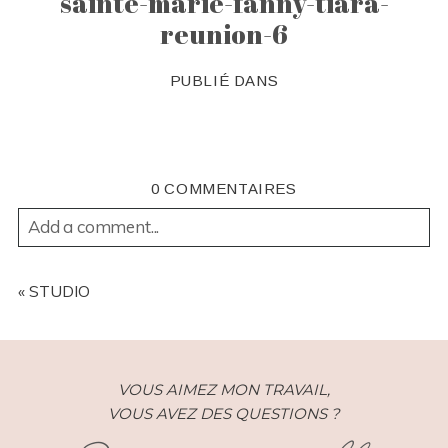
sainte-marie-fanny-tiara-
reunion-6
PUBLIÉ DANS
0 COMMENTAIRES
Add a comment...
YOUR EMAIL IS
NEVER
PUBLISHED OR SHARED.
REQUIRED FIELDS ARE MARKED *
«
STUDIO
VOUS AIMEZ MON TRAVAIL,
VOUS AVEZ DES QUESTIONS ?