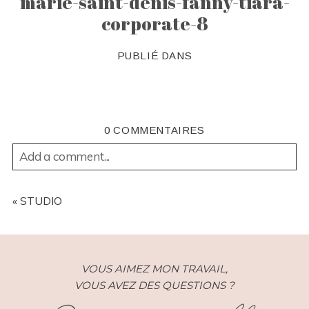
marie-saint-denis-fanny-tiara-
corporate-8
PUBLIÉ DANS
0 COMMENTAIRES
Add a comment...
YOUR EMAIL IS
NEVER
PUBLISHED OR SHARED.
REQUIRED FIELDS ARE MARKED *
«
STUDIO
VOUS AIMEZ MON TRAVAIL,
VOUS AVEZ DES QUESTIONS ?