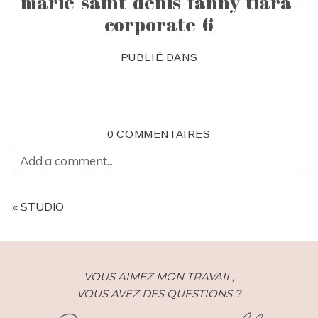
marie-saint-denis-fanny-tiara-
corporate-6
PUBLIÉ DANS
0 COMMENTAIRES
Add a comment...
YOUR EMAIL IS
NEVER
PUBLISHED OR SHARED.
REQUIRED FIELDS ARE MARKED *
«
STUDIO
VOUS AIMEZ MON TRAVAIL,
VOUS AVEZ DES QUESTIONS ?