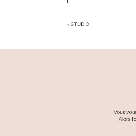
YOUR EMAIL IS
NEVER
PUBL
«
STUDIO
POST COMMENT
Vous vous
Alors f