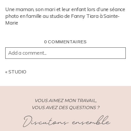
Une maman, son mari et leur enfant lors d’une séance
photo en famille au studio de Fanny Tiara à Sainte-
Marie
0 COMMENTAIRES
Add a comment...
YOUR EMAIL IS
NEVER
PUBLISHED OR SHARED.
REQUIRED FIELDS ARE MARKED *
«
STUDIO
VOUS AIMEZ MON TRAVAIL,
VOUS AVEZ DES QUESTIONS ?
Discutons ensemble
POST COMMENT