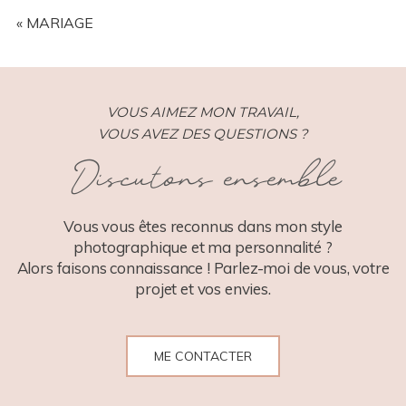
YOUR EMAIL IS
NEVER
PUBLISHED OR SHARED.
REQUIRED FIELDS ARE MARKED *
«
MARIAGE
VOUS AIMEZ MON TRAVAIL,
VOUS AVEZ DES QUESTIONS ?
Discutons ensemble
POST COMMENT
Vous vous êtes reconnus dans mon style
photographique et ma personnalité ?
Alors faisons connaissance ! Parlez-moi de vous, votre
projet et vos envies.
ME CONTACTER