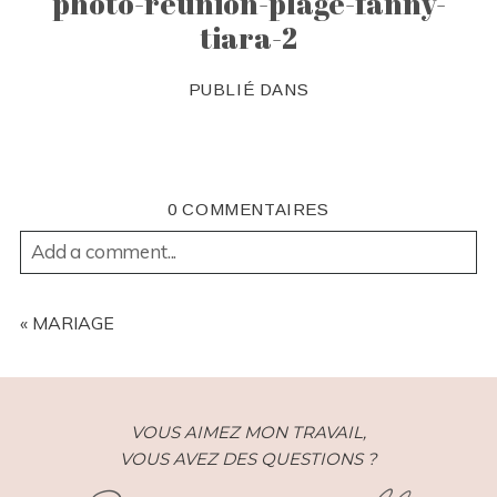
photo-reunion-plage-fanny-
tiara-2
PUBLIÉ DANS
0 COMMENTAIRES
Add a comment...
YOUR EMAIL IS
NEVER
PUBLISHED OR SHARED.
REQUIRED FIELDS ARE MARKED *
«
MARIAGE
VOUS AIMEZ MON TRAVAIL,
VOUS AVEZ DES QUESTIONS ?