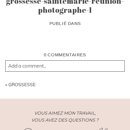
grossesse-saintemarie-reunion-
photographe-1
PUBLIÉ DANS
0 COMMENTAIRES
Add a comment...
YOUR EMAIL IS
NEVER
PUBLISHED OR SHARED.
REQUIRED FIELDS ARE MARKED *
«
GROSSESSE
VOUS AIMEZ MON TRAVAIL,
VOUS AVEZ DES QUESTIONS ?