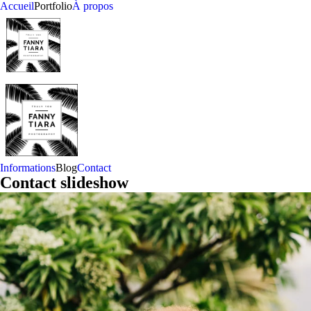
Accueil
Portfolio
À propos
leigh
Informations
Blog
Contact
Contact slideshow