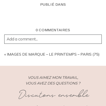
PUBLIÉ DANS
0 COMMENTAIRES
Add a comment...
YOUR EMAIL IS
NEVER
PUBLISHED OR SHARED.
REQUIRED FIELDS ARE MARKED *
«
IMAGES DE MARQUE – LE PRINTEMPS – PARIS (75)
VOUS AIMEZ MON TRAVAIL,
VOUS AVEZ DES QUESTIONS ?
Discutons ensemble
POST COMMENT